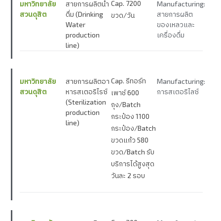
Cap. 7200
มหาวิทยาลัย
สายการผลิตน้ำ
Manufacturing:
สวนดุสิต
ดื่ม (Drinking
สายการผลิต
ขวด/วัน
Water
ของเหลวและ
production
เครื่องดื่ม
line)
Cap. รีทอร์ท
มหาวิทยาลัย
สายการผลิตอา
Manufacturing:
สวนดุสิต
หารสเตอริไรซ์
การสเตอริไลซ์
เพาช์ 600
(Sterilization
ถุง/Batch
production
กระป๋อง 1100
line)
กระป๋อง/Batch
ขวดแก้ว 580
ขวด/Batch รับ
บริการได้สูงสุด
วันละ 2 รอบ