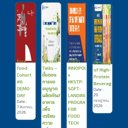
THAI
fore
Special
FOOD
Development
Foo
food
Talks –
INNOPOLIS
of High-
Reg
:
Cohort
ขั้นตอน
x
Protein
Clin
หาคม,
#6
การขอ
HKSTP:
Beverages
Foo
6
Date :
DEMO
อนุญาต
SOFT-
Inno
20
DAY
ผลิตภัณฑ์
LANDING
ปีที่ 
กรกฎาคม,
Date :
Date 
อาหาร
PROGRAMME
2026
7 สิงหาคม,
16
เพื่อ
FOR
2026
กรกฎ
เตรียม
FOOD
202
ความ
TECH