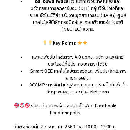
ดร. อัมพร โพธิ์ใย
หัวหน้าทีมวิจัยเทคโนโลยีและ
นวัตกรรมการลดคาร์บอน (DTI) กลุ่มวิจัยไอโอทีและ
ระบบอัตโนมัติสำหรับงานอุตสาหกรรม (IIARG) ศูนย์
เทคโนโลยีอิเล็กทรอนิกส์และคอมพิวเตอร์แห่งชาติ
(NECTEC) สวทช.
Key
Points
แพลตฟอร์ม Industry 4.0 สวทช.: บริการและสิทธิ
ประโยชน์ที่ผู้ประกอบการจะได้รับ
iSmart OEE เทคโนโลยีตรวจวัดและเพิ่มประสิทธิภาพ
สายการผลิต
ACAMP การจัดทำบัญชีคาร์บอนแบบเรียลไทม์เพื่อฝ่า
วิกฤตพลังงานและมุ่งสู่ Net zero
รับชมสัมมนาพร้อมกันผ่านไลฟ์สด Facebook:
FoodInnopolis
วันพฤหัสบดีที่ 2 กรกฎาคม 2569 เวลา 10.00 – 12.00 น.