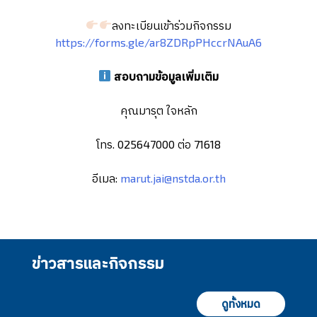
ลงทะเบียนเข้าร่วมกิจกรรม
https://forms.gle/ar8ZDRpPHccrNAuA6
สอบถามข้อมูลเพิ่มเติม
คุณมารุต ใจหลัก
โทร. 025647000 ต่อ 71618
อีเมล:
marut.jai@nstda.or.th
ข่าวสารและกิจกรรม
ดูทั้งหมด