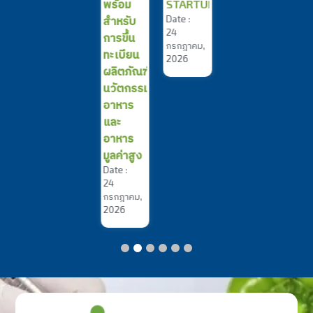
พร้อม
STARTUPS
Date :
สำหรับ
24
การขึ้น
กรกฎาคม,
ทะเบียน
2026
ผลิตภัณฑ์
นวัตกรรม
อาหาร
และ
อาหาร
มูลค่าสูง
Date :
24
กรกฎาคม,
2026