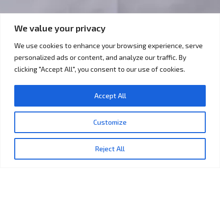
We value your privacy
We use cookies to enhance your browsing experience, serve
personalized ads or content, and analyze our traffic. By
บริการของเมืองนวัตกรรมอาหาร
clicking "Accept All", you consent to our use of cookies.
Food Innopolis ให้บริการแบบจุดเดียวเบ็ดเสร็จ
(One Stop Service) เพื่ออำนวยความสะดวกให้แก่ ผู้
Accept All
ประกอบการในการเข้าถึงข้อมูล แหล่งทรัพยากร และ
บริการต่าง ๆ ที่เกี่ยวข้อง และสนับสนุนให้เกิดการวิจัย
พัฒนา และนวัตกรรมแก่ผู้ประกอบการให้สามารถ
Customize
สร้างสรรค์สินค้า ผลิตภัณฑ์ และบริการมูลค่าเพิ่มสูง
ได้ตามความต้องการของกลุ่มลูกค้า และตลาดเป้า
Reject All
หมายอย่างมีประสิทธิภาพ โดย Food Innopolis มี กา
รบูรณาการความร่วมมือด้านนวัตกรรมกับหน่วยงาน
ทั้งภาคมหาวิทยาลัย ภาครัฐ และภาคเอกชน รวมถึง
หน่วยงานพันธมิตรทั้งใน และต่างประเทศ ในการให้
บริการที่ตอบโจทย์ผู้ประกอบการในทุกระดับ
One Stop Service | Thailand Food Innopolis is a Global