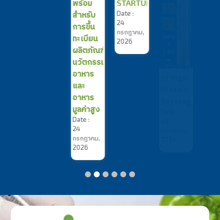
พร้อม
STARTUPS
กรกฎาคม,
Date :
สำหรับ
2026
24
การขึ้น
กรกฎาคม,
ทะเบียน
2026
ผลิตภัณฑ์
นวัตกรรม
อาหาร
และ
อาหาร
มูลค่าสูง
Date :
24
กรกฎาคม,
2026