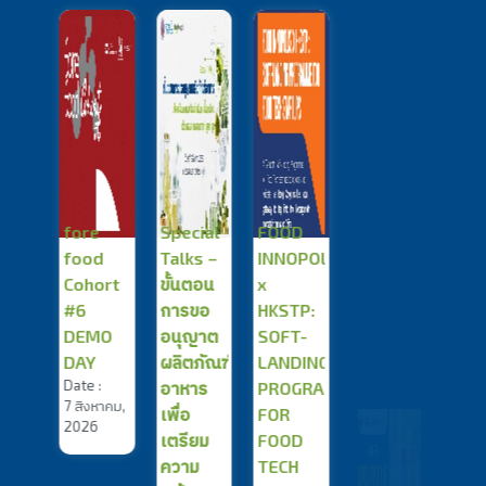
THAI
fore
Special
FOOD
Foo
food
Talks –
INNOPOLIS
Reg
:
Cohort
ขั้นตอน
x
Clin
หาคม,
#6
การขอ
HKSTP:
Foo
6
DEMO
อนุญาต
SOFT-
Inno
DAY
ผลิตภัณฑ์
LANDING
ปีที่ 
Development
Date :
Date 
อาหาร
PROGRAMME
of High-
7 สิงหาคม,
16
เพื่อ
FOR
Protein
2026
กรกฎ
เตรียม
FOOD
Beverages
202
ความ
TECH
Date :
20