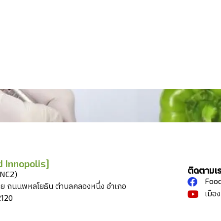
 Innopolis]
ติดตามเ
INC2)
Food
ทย ถนนพหลโยธิน ตำบลคลองหนึ่ง อำเภอ
เมือ
2120